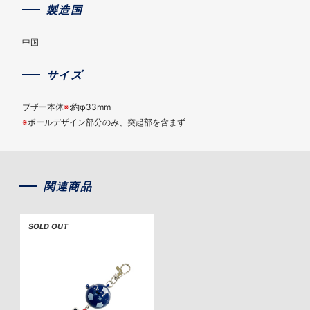
製造国
中国
サイズ
ブザー本体
※
:約φ33mm
※
ボールデザイン部分のみ、突起部を含まず
関連商品
SOLD OUT