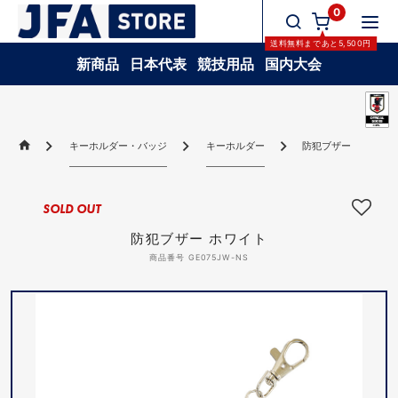
0
送料無料
まであと
5,500
円
新商品
日本代表
競技用品
国内大会
キーホルダー・バッジ
キーホルダー
防犯ブザー ホワイト
SOLD OUT
防犯ブザー ホワイト
商品番号 GE075JW-NS