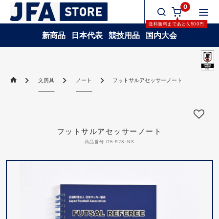
0
送料無料
まであと
5,500
円
新商品
日本代表
競技用品
国内大会
文房具
ノート
フットサルアセッサーノート
フットサルアセッサーノート
商品番号 O5-928-NS