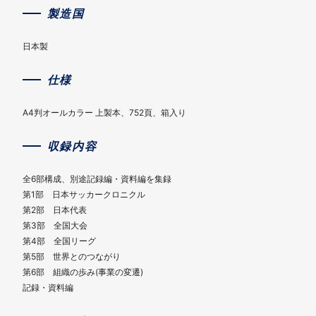
製造国
日本製
仕様
A4判オールカラー 上製本、752頁、箱入り
収録内容
全6部構成、別途記録編・資料編を集録
第1部 日本サッカークロニクル
第2部 日本代表
第3部 全国大会
第4部 全国リーグ
第5部 世界とのつながり
第6部 組織の歩み(事業の変遷)
記録・資料編