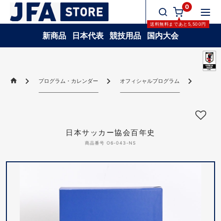
0
送料無料
まであと
5,500
円
新商品
日本代表
競技用品
国内大会
プログラム・カレンダー
オフィシャルプログラム
日本サ
日本サッカー協会百年史
商品番号 O6-043-NS