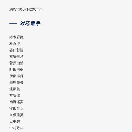
約W1,100×H200mm
対応選手
鈴木彩艶
板倉滉
谷口彰悟
冨安健洋
菅原由勢
町田浩樹
伊藤洋輝
毎熊晟矢
遠藤航
堂安律
南野拓実
守田英正
久保建英
田中碧
中村敬斗