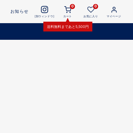
0
0
お知らせ
[別ウィンドウ]
カート
お気に入り
マイページ
送料無料
まであと
5,500
円