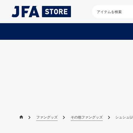
検
索
キ
ー
ワ
ー
ド
を
入
力
し
て
く
だ
さ
い
ファングッズ
その他ファングッズ
シュシュ(JF