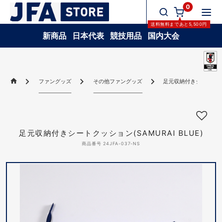
0
送料無料
まであと
5,500
円
新商品
日本代表
競技用品
国内大会
ファングッズ
その他ファングッズ
足元収納付きシートクッショ
足元収納付きシートクッション(SAMURAI BLUE)
商品番号 24JFA-037-NS