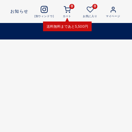
0
0
お知らせ
[別ウィンドウ]
カート
お気に入り
マイページ
送料無料
まであと
5,500
円