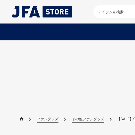
検
索
キ
ー
ワ
ー
ド
を
入
力
し
て
く
だ
さ
い
ファングッズ
その他ファングッズ
【SALE】