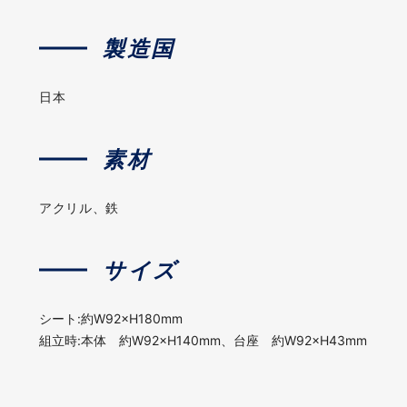
製造国
日本
素材
アクリル、鉄
サイズ
シート:約W92×H180mm
組立時:本体 約W92×H140mm、台座 約W92×H43mm