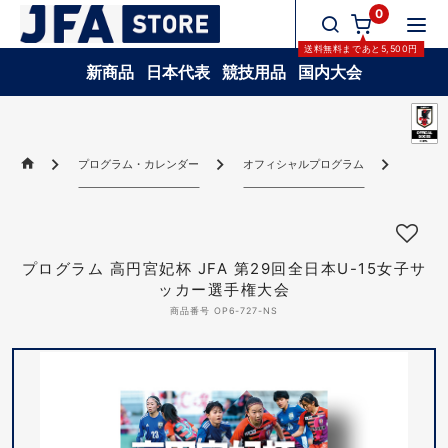
0
送料無料
まであと
5,500
円
新商品
日本代表
競技用品
国内大会
プログラム・カレンダー
オフィシャルプログラム
プログラ
プログラム 高円宮妃杯 JFA 第29回全日本U-15女子サ
ッカー選手権大会
商品番号 OP6-727-NS