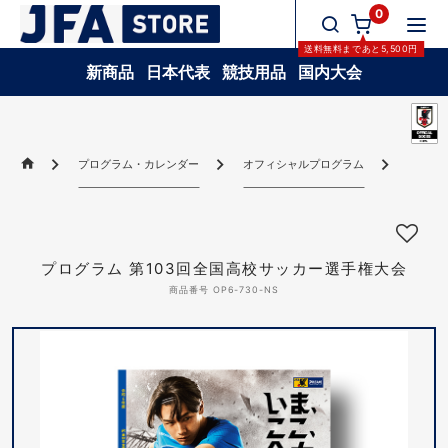
0
送料無料
まであと
5,500
円
新商品
日本代表
競技用品
国内大会
プログラム・カレンダー
オフィシャルプログラム
プログラ
プログラム 第103回全国高校サッカー選手権大会
商品番号 OP6-730-NS