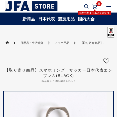
0
送料無料
まであと
5,500
円
新商品
日本代表
競技用品
国内大会
日用品・生活雑貨
スマホ用品
【取り寄せ商品】スマホリング
【取り寄せ商品】スマホリング サッカー日本代表エン
ブレム(BLACK)
商品番号 CMR-0002JF-NS