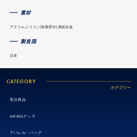
素材
アクリル,シリコン(粘着部分),亜鉛合金
製造国
日本
CATEGORY
カテゴリー
受注商品
adidasグッズ
アパレル・バッグ