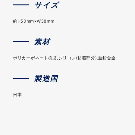
サイズ
約H50mm×W38mm
素材
ポリカーボネート樹脂,シリコン(粘着部分),亜鉛合金
製造国
日本