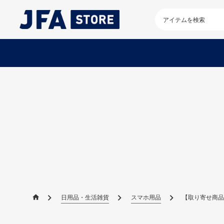
検
索
キ
ー
ワ
ー
ド
を
入
力
し
て
く
だ
さ
い
日用品・生活雑貨
スマホ用品
【取り寄せ商品