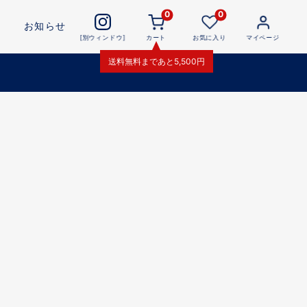
0
0
お知らせ
[別ウィンドウ]
カート
お気に入り
マイページ
送料無料
まであと
5,500
円