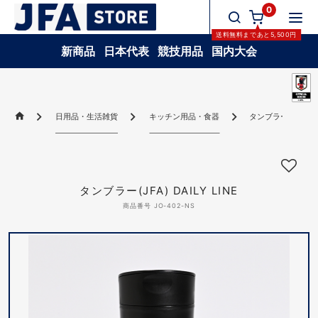
0
送料無料
まであと
5,500
円
新商品
日本代表
競技用品
国内大会
日用品・生活雑貨
キッチン用品・食器
タンブラー(JFA) DAI
タンブラー(JFA) DAILY LINE
商品番号 JO-402-NS