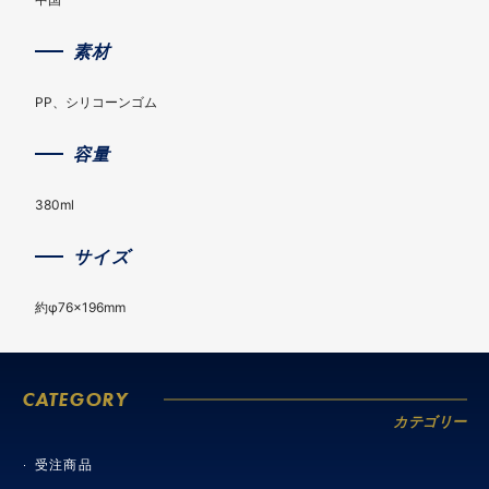
素材
PP、シリコーンゴム
容量
380ml
サイズ
約φ76×196mm
CATEGORY
カテゴリー
受注商品