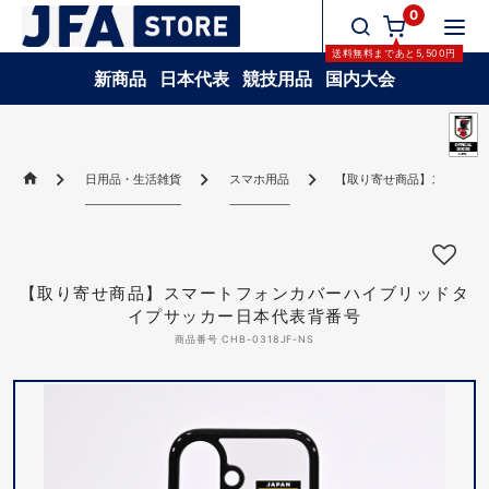
0
送料無料
まであと
5,500
円
新商品
日本代表
競技用品
国内大会
日用品・生活雑貨
スマホ用品
【取り寄せ商品】スマート
【取り寄せ商品】スマートフォンカバーハイブリッドタ
イプサッカー日本代表背番号
商品番号 CHB-0318JF-NS