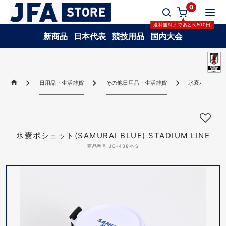
0
送料無料
まであと
5,500
円
新商品
日本代表
競技用品
国内大会
日用品・生活雑貨
その他日用品・生活雑貨
氷嚢ポシェット(SA
氷嚢ポシェット(SAMURAI BLUE) STADIUM LINE
商品番号 JO-438-NS