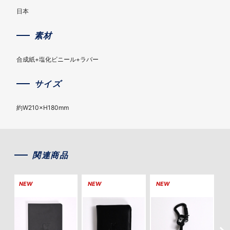
日本
素材
合成紙+塩化ビニール+ラバー
サイズ
約W210×H180mm
関連商品
NEW
NEW
NEW
N