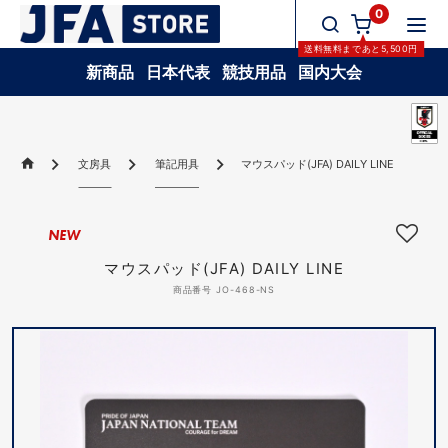
0
送料無料
まであと
5,500
円
新商品
日本代表
競技用品
国内大会
文房具
筆記用具
マウスパッド(JFA) DAILY LINE
NEW
マウスパッド(JFA) DAILY LINE
商品番号 JO-468-NS