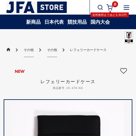
0
送料無料
まであと
5,500
円
新商品
日本代表
競技用品
国内大会
その他
その他
レフェリーカードケース
NEW
レフェリーカードケース
商品番号 JO-474-NS