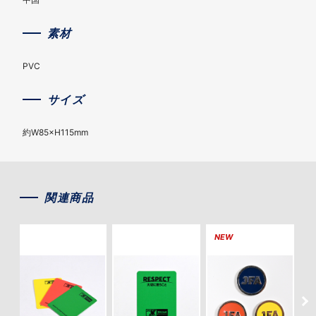
素材
PVC
サイズ
約W85×H115mm
関連商品
NEW