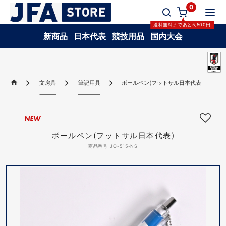
0
送料無料
まであと
5,500
円
新商品
日本代表
競技用品
国内大会
文房具
筆記用具
ボールペン(フットサル日本代表)
NEW
ボールペン(フットサル日本代表)
商品番号 JO-515-NS