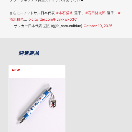
さらに…フットサル日本代表
#本石猛裕
選手、
#石田健太郎
選手、
#
清水和也
…
pic.twitter.com/HLvkkwk03C
— サッカー日本代表 🇯🇵 (@jfa_samuraiblue)
October 10, 2025
関連商品
NEW