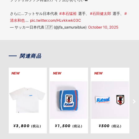
さらに…フットサル日本代表
#本石猛裕
選手、
#石田健太郎
選手、
#
清水和也
…
pic.twitter.com/HLvkkwk03C
— サッカー日本代表 🇯🇵 (@jfa_samuraiblue)
October 10, 2025
関連商品
NEW
NEW
NEW
N
¥
3,800
¥
1,500
¥
500
(税込)
(税込)
(税込)