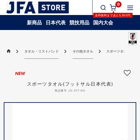
0
送料無料
まであと
5,500
円
新商品
日本代表
競技用品
国内大会
タオル・リストバンド
その他タオル
スポーツタオル(フッ
NEW
スポーツタオル(フットサル日本代表)
商品番号 JO-517-NS