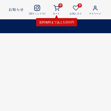
0
0
お知らせ
[別ウィンドウ]
カート
お気に入り
マイページ
送料無料
まであと
5,500
円