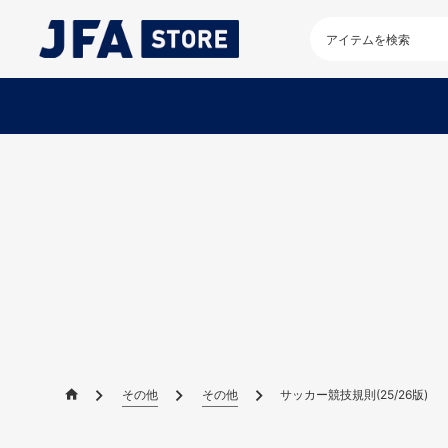
検
索
キ
ー
ワ
ー
ド
を
入
力
し
て
く
だ
さ
い
その他
その他
サッカー競技規則(25/26版)