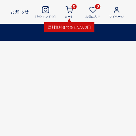
0
0
お知らせ
[別ウィンドウ]
カート
お気に入り
マイページ
送料無料
まであと
5,500
円