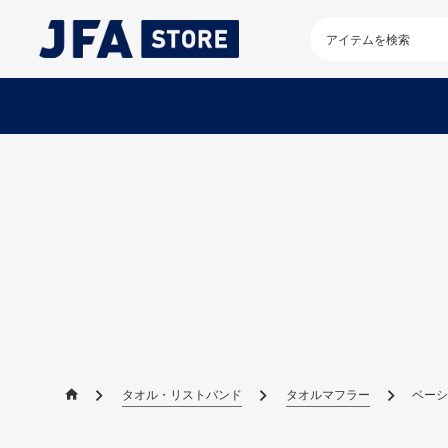
検
索
キ
ー
ワ
ー
ド
を
入
力
し
て
く
だ
さ
い
タオル・リストバンド
タオルマフラー
ベーシッ