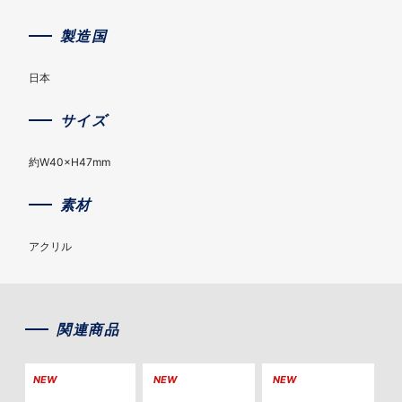
製造国
日本
サイズ
約W40×H47mm
素材
アクリル
関連商品
NEW
NEW
NEW
N