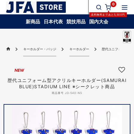
0
送料無料
まであと
5,500
円
新商品
日本代表
競技用品
国内大会
キーホルダー・バッジ
キーホルダー
歴代ユニフォーム型アクリ
NEW
歴代ユニフォーム型アクリルキーホルダー(SAMURAI
BLUE)STADIUM LINE ※シークレット商品
商品番号 JO-540-NS