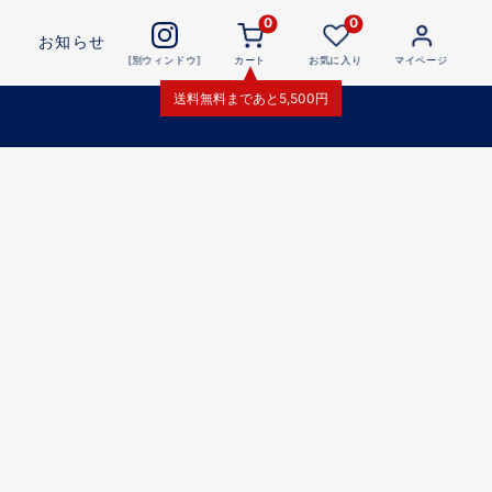
0
0
お知らせ
[別ウィンドウ]
カート
お気に入り
マイページ
送料無料
まであと
5,500
円