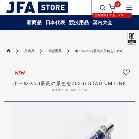
0
送料無料
まであと
5,500
円
新商品
日本代表
競技用品
国内大会
文房具
筆記用具
ボールペン(最高の景色を2026) STADIUM 
NEW
ボールペン(最高の景色を2026) STADIUM LINE
商品番号 JO-602-B-NS