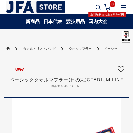
0
送料無料
まであと
5,500
円
新商品
日本代表
競技用品
国内大会
タオル・リストバンド
タオルマフラー
ベーシックタオルマフラ
NEW
ベーシックタオルマフラー(日の丸)STADIUM LINE
商品番号 JO-549-NS