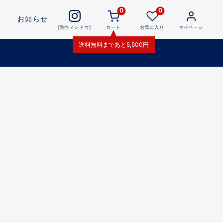
0
0
お知らせ
[別ウィンドウ]
カート
お気に入り
マイページ
送料無料
まであと
5,500
円