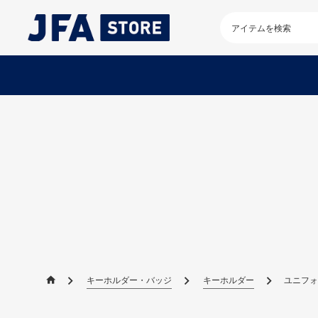
検
索
キ
ー
ワ
ー
ド
を
入
力
し
て
く
だ
さ
い
キーホルダー・バッジ
キーホルダー
ユニフォー