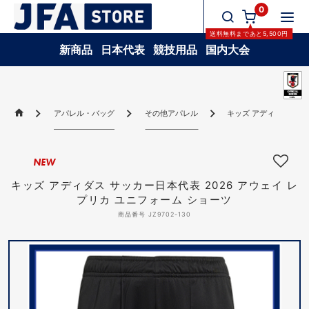
0
送料無料
まであと
5,500
円
新商品
日本代表
競技用品
国内大会
アパレル・バッグ
その他アパレル
キッズ アディダス サッ
NEW
キッズ アディダス サッカー日本代表 2026 アウェイ レ
プリカ ユニフォーム ショーツ
商品番号 JZ9702-130