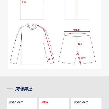
関連商品
SOLD OUT
NEW
SOLD OUT
S