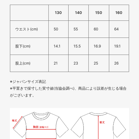
130
140
150
160
ウエスト(cm)
50
55
60
64
股下(cm)
14.1
15.5
16.9
19.1
股上(cm)
21
23
25
26
※ジャパンサイズ表記
※平置きで採寸した実寸値(当協会調べ)、商品により誤差が生じる場合
がございます。