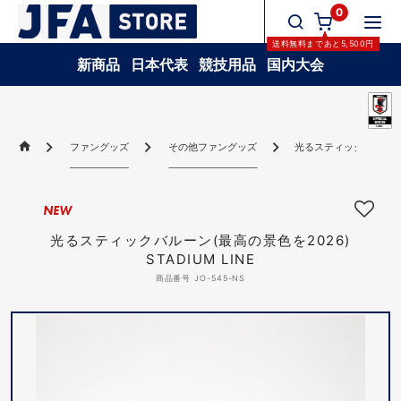
0
送料無料
まであと
5,500
円
新商品
日本代表
競技用品
国内大会
ファングッズ
その他ファングッズ
光るスティックバルーン(最高
NEW
光るスティックバルーン(最高の景色を2026)
STADIUM LINE
商品番号 JO-545-NS