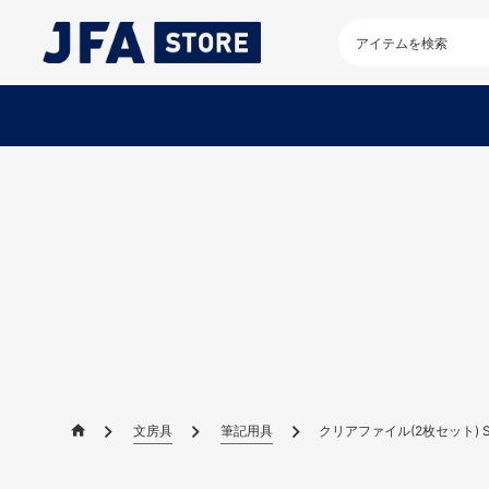
検
索
キ
ー
ワ
ー
ド
を
入
力
し
て
く
だ
さ
い
文房具
筆記用具
クリアファイル(2枚セット) STA