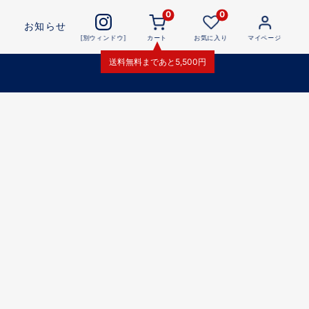
0
0
お知らせ
[別ウィンドウ]
カート
お気に入り
マイページ
送料無料
まであと
5,500
円