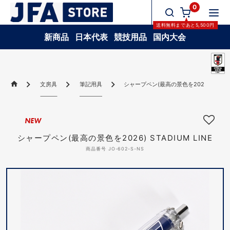
0
送料無料
まであと
5,500
円
新商品
日本代表
競技用品
国内大会
文房具
筆記用具
シャープペン(最高の景色を2026) STADIU
NEW
シャープペン(最高の景色を2026) STADIUM LINE
商品番号 JO-602-S-NS