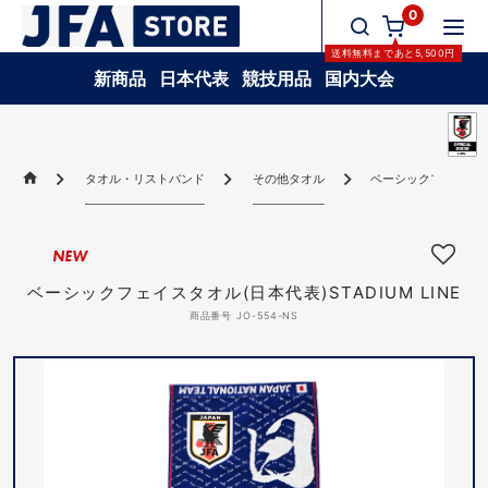
0
送料無料
まであと
5,500
円
新商品
日本代表
競技用品
国内大会
タオル・リストバンド
その他タオル
ベーシックフェイスタオル
NEW
ベーシックフェイスタオル(日本代表)STADIUM LINE
商品番号 JO-554-NS