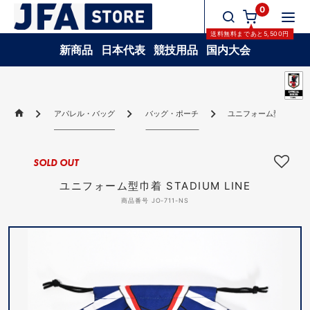
0
送料無料
まであと
5,500
円
新商品
日本代表
競技用品
国内大会
アパレル・バッグ
バッグ・ポーチ
ユニフォーム型巾着 STAD
SOLD OUT
ユニフォーム型巾着 STADIUM LINE
商品番号 JO-711-NS