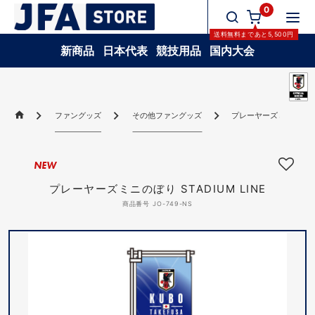
0
送料無料
まであと
5,500
円
新商品
日本代表
競技用品
国内大会
ファングッズ
その他ファングッズ
プレーヤーズミニのぼり ST
NEW
プレーヤーズミニのぼり STADIUM LINE
商品番号 JO-749-NS