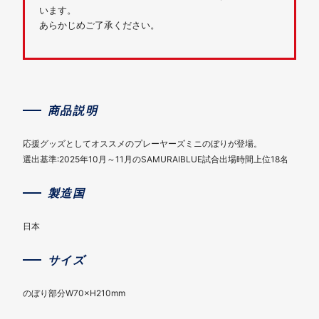
います。
あらかじめご了承ください。
商品説明
応援グッズとしてオススメのプレーヤーズミニのぼりが登場。
選出基準:2025年10月～11月のSAMURAIBLUE試合出場時間上位18名
製造国
日本
サイズ
のぼり部分W70×H210mm