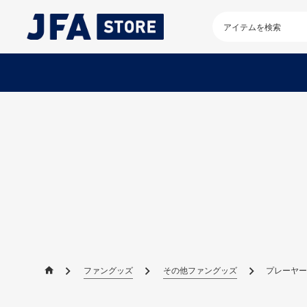
検
索
キ
ー
ワ
ー
ド
を
入
力
し
て
く
だ
さ
い
ファングッズ
その他ファングッズ
プレーヤーズ