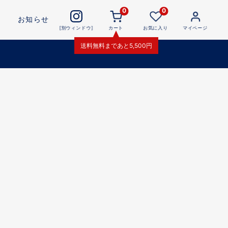
0
0
お知らせ
[別ウィンドウ]
カート
お気に入り
マイページ
送料無料
まであと
5,500
円