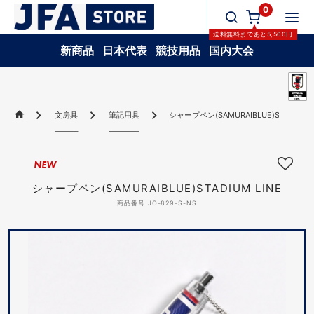
0
送料無料
まであと
5,500
円
新商品
日本代表
競技用品
国内大会
文房具
筆記用具
シャープペン(SAMURAIBLUE)STADIUM L
NEW
シャープペン(SAMURAIBLUE)STADIUM LINE
商品番号 JO-829-S-NS