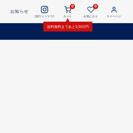
0
0
お知らせ
[別ウィンドウ]
カート
お気に入り
マイページ
送料無料
まであと
5,500
円