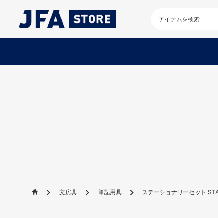
検
索
キ
ー
ワ
ー
ド
を
入
力
し
て
く
だ
さ
い
文房具
筆記用具
ステーショナリーセット STADI