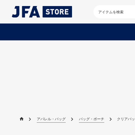
検
索
キ
ー
ワ
ー
ド
を
入
力
し
て
く
だ
さ
い
アパレル・バッグ
バッグ・ポーチ
クリアバッグ 