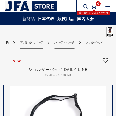
0
送料無料
まであと
5,500
円
新商品
日本代表
競技用品
国内大会
アパレル・バッグ
バッグ・ポーチ
ショルダーバッグ DAILY 
NEW
ショルダーバッグ DAILY LINE
商品番号 JO-856-NS