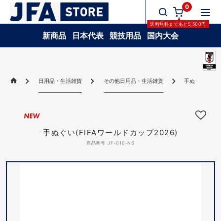
0
送料無料
まであと
5,500
円
新商品
日本代表
競技用品
国内大会
日用品・生活雑貨
その他日用品・生活雑貨
手ぬぐい(FIF
NEW
手ぬぐい(FIFAワールドカップ2026)
商品番号 JF-010-NS