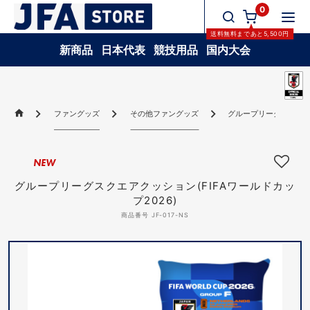
0
送料無料
まであと
5,500
円
新商品
日本代表
競技用品
国内大会
ファングッズ
その他ファングッズ
グループリーグスクエアク
NEW
グループリーグスクエアクッション(FIFAワールドカッ
プ2026)
商品番号 JF-017-NS