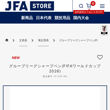
0
送料無料
まであと
5,500
円
新商品
日本代表
競技用品
国内大会
文房具
筆記用具
グループリーグシャープペン(FIFAワールド
NEW
グループリーグシャープペン(FIFAワールドカップ
2026)
商品番号 JF-020-NS