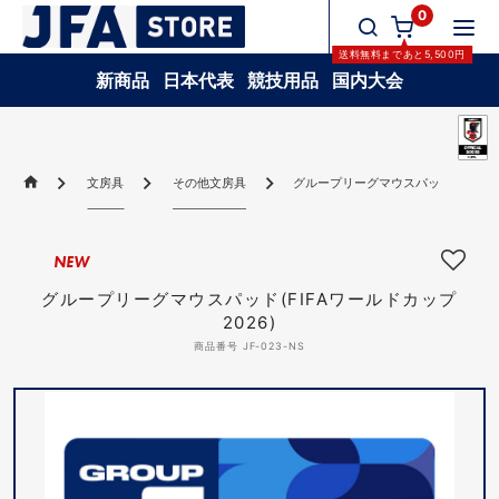
0
送料無料
まであと
5,500
円
新商品
日本代表
競技用品
国内大会
文房具
その他文房具
グループリーグマウスパッド(FIFAワー
NEW
グループリーグマウスパッド(FIFAワールドカップ
2026)
商品番号 JF-023-NS