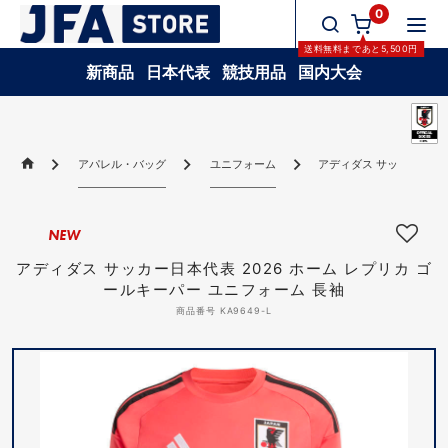
0
送料無料
まであと
5,500
円
新商品
日本代表
競技用品
国内大会
アパレル・バッグ
ユニフォーム
アディダス サッカー日本代
NEW
アディダス サッカー日本代表 2026 ホーム レプリカ ゴ
ールキーパー ユニフォーム 長袖
商品番号 KA9649-L