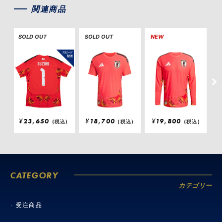
関連商品
SOLD OUT
SOLD OUT
NEW
N
¥
23,650
¥
18,700
¥
19,800
(税込)
(税込)
(税込)
CATEGORY
カテゴリー
受注商品