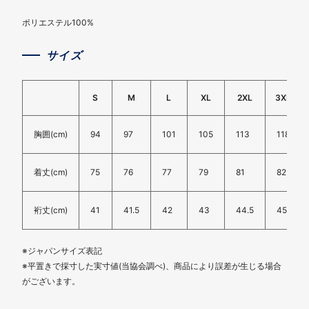
ポリエステル100%
サイズ
S
M
L
XL
2XL
3XL
胸囲(cm)
94
97
101
105
113
118
着丈(cm)
75
76
77
79
81
82
裄丈(cm)
41
41.5
42
43
44.5
45
※ジャパンサイズ表記
※平置きで採寸した実寸値(当協会調べ)、商品により誤差が生じる場合
がございます。