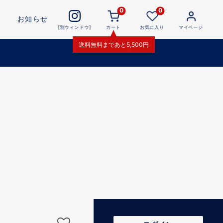
0
0
お知らせ
[別ウィンドウ]
カート
お気に入り
マイページ
送料無料
まであと
5,500
円