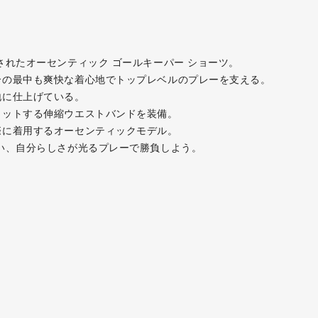
されたオーセンティック ゴールキーパー ショーツ。
合の最中も爽快な着心地でトップレベルのプレーを支える。
地に仕上げている。
ィットする伸縮ウエストバンドを装備。
際に着用するオーセンティックモデル。
い、自分らしさが光るプレーで勝負しよう。