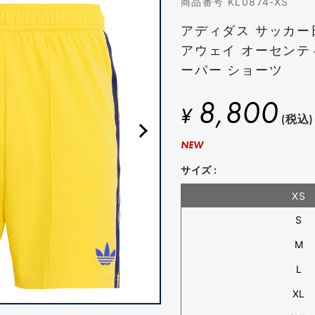
商品番号 KL0874-XS
アディダス サッカー日
アウェイ オーセンテ
ーパー ショーツ
8,800
¥
(税込)
NEW
サイズ :
XS
S
M
L
XL