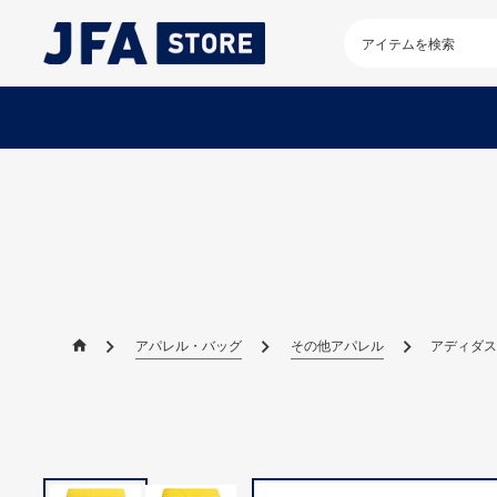
検
索
キ
ー
ワ
ー
ド
を
入
力
し
て
く
だ
アパレル・バッグ
その他アパレル
アディダス
さ
い