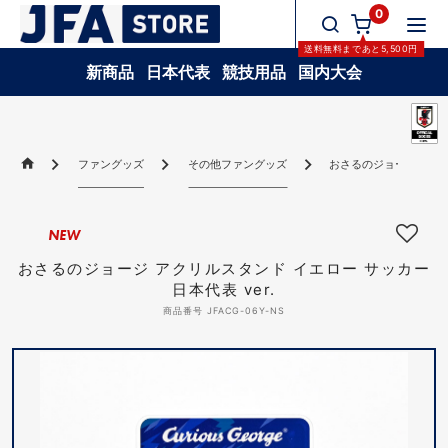
0
送料無料
まであと
5,500
円
新商品
日本代表
競技用品
国内大会
ファングッズ
その他ファングッズ
おさるのジョージ アクリ
NEW
おさるのジョージ アクリルスタンド イエロー サッカー
日本代表 ver.
商品番号 JFACG-06Y-NS