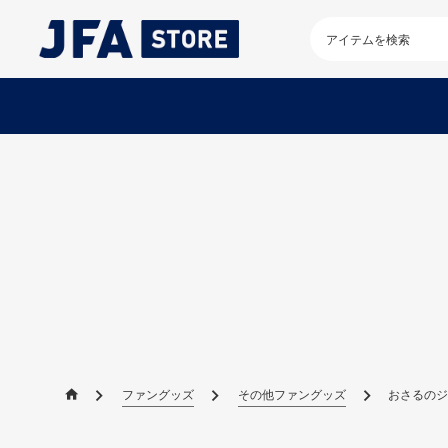
検
索
キ
ー
ワ
ー
ド
を
入
力
し
て
く
だ
さ
い
ファングッズ
その他ファングッズ
おさるのジ