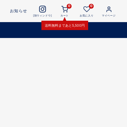
0
0
お知らせ
[別ウィンドウ]
カート
お気に入り
マイページ
送料無料
まであと
5,500
円