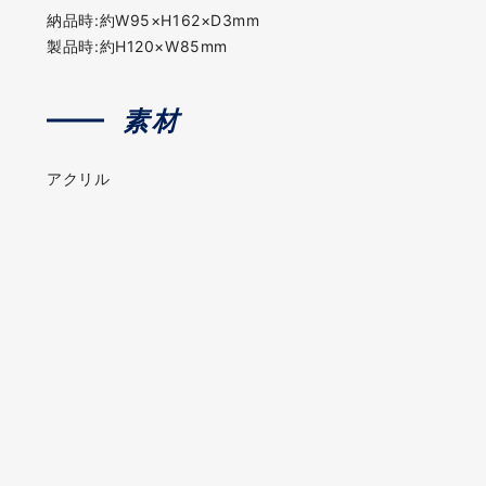
納品時:約W95×H162×D3mm
製品時:約H120×W85mm
素材
アクリル