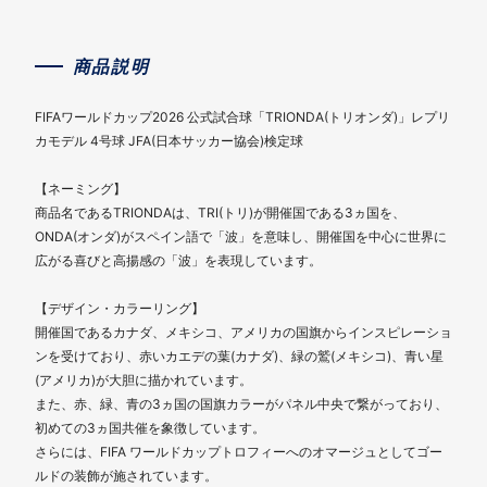
商品説明
FIFAワールドカップ2026 公式試合球「TRIONDA(トリオンダ)」レプリ
カモデル 4号球 JFA(日本サッカー協会)検定球
【ネーミング】
商品名であるTRIONDAは、TRI(トリ)が開催国である3ヵ国を、
ONDA(オンダ)がスペイン語で「波」を意味し、開催国を中心に世界に
広がる喜びと高揚感の「波」を表現しています。
【デザイン・カラーリング】
開催国であるカナダ、メキシコ、アメリカの国旗からインスピレーショ
ンを受けており、赤いカエデの葉(カナダ)、緑の鷲(メキシコ)、青い星
(アメリカ)が大胆に描かれています。
また、赤、緑、青の3ヵ国の国旗カラーがパネル中央で繋がっており、
初めての3ヵ国共催を象徴しています。
さらには、FIFA ワールドカップトロフィーへのオマージュとしてゴー
ルドの装飾が施されています。