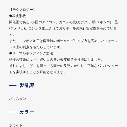
【テクノロジー】
●表皮形状
開催国である3ヵ国のアイコン、カエデの葉(カナダ)、鷲(メキシコ)、星
(アメリカ)がエンボス加工されておりボールの飛行安定性を高めていま
す。
また、エンボス加工は雨天時のボールのグリップ力を高め、パフォーマ
ンス上の利点をもたらしています。
●サーマルボンディング製法
熱接合技術により、縫い目の無い表皮構造を可能にしました。
それにより、どこを蹴っても同一の反発力が生じ、正確なパスやシュー
トを実現することが可能となります。
製造国
パキスタン
カラー
ホワイト