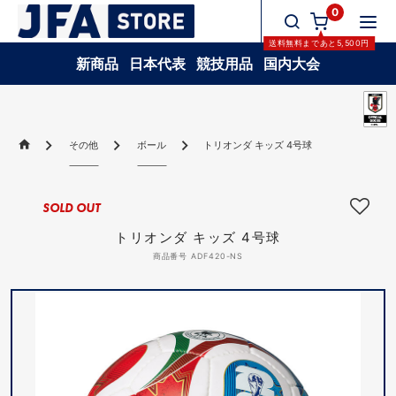
0
送料無料
まであと
5,500
円
新商品
日本代表
競技用品
国内大会
その他
ボール
トリオンダ キッズ 4号球
SOLD OUT
トリオンダ キッズ 4号球
商品番号 ADF420-NS