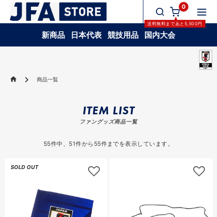
0
送料無料
まであと
5,500
円
新商品
日本代表
競技用品
国内大会
商品一覧
ITEM LIST
ファングッズ商品一覧
55
件中、
51
件から
55
件までを表示しています。
SOLD OUT