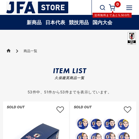
0
送料無料
まであと
5,500
円
新商品
日本代表
競技用品
国内大会
商品一覧
ITEM LIST
久保建英商品一覧
53
件中、
51
件から
53
件までを表示しています。
SOLD OUT
SOLD OUT