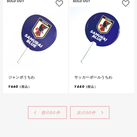
SOLD OUT
SOLD OUT
ジャンボうちわ
サッカーボールうちわ
¥
660
¥
440
(税込）
(税込）
前の50件
次の50件