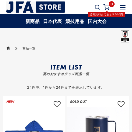
0
送料無料
まであと
5,500
円
新商品
日本代表
競技用品
国内大会
商品一覧
ITEM LIST
夏のおすすめグッズ商品一覧
24
件中、
1
件から
24
件までを表示しています。
NEW
SOLD OUT