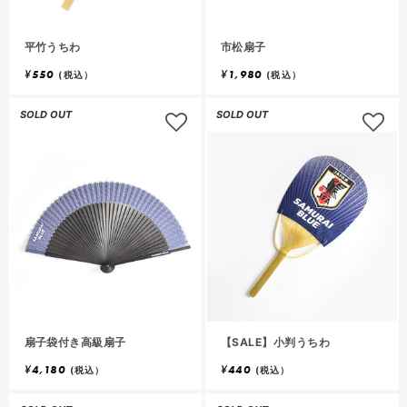
平竹うちわ
市松扇子
¥
550
¥
1,980
(税込）
(税込）
SOLD OUT
SOLD OUT
扇子袋付き高級扇子
【SALE】小判うちわ
¥
4,180
¥
440
(税込）
(税込）