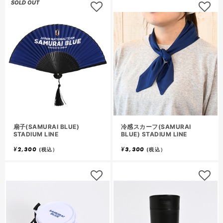
SOLD OUT
扇子(SAMURAI BLUE)
冷感スカーフ(SAMURAI
STADIUM LINE
BLUE) STADIUM LINE
¥
2,300
¥
3,300
(税込）
(税込）