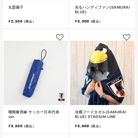
丸型扇子
光るハンディファン(SAMURAI
BLUE)
¥
2,200
¥
3,300
(税込）
(税込）
晴雨兼用傘 サッカー日本代表
冷感フードタオル(SAMURAI
ver.
BLUE) STADIUM LINE
¥
3,300
¥
3,000
(税込）
(税込）