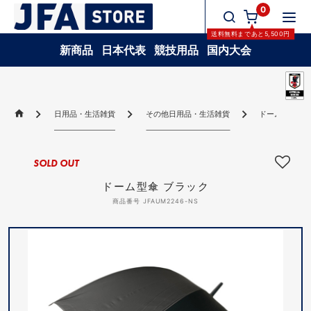
0
送料無料
まであと
5,500
円
新商品
日本代表
競技用品
国内大会
日用品・生活雑貨
その他日用品・生活雑貨
ドーム型傘 ブ
SOLD OUT
ドーム型傘 ブラック
商品番号 JFAUM2246-NS