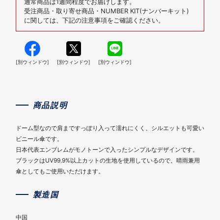
通常商品は1週間程度でお届けします。
受注商品・取り寄せ商品・NUMBER KIT(ナンバーキット)
に関しては、下記の注意事項をご確認ください。
[別ウィンドウ]
[別ウィンドウ]
[別ウィンドウ]
商品説明
ドーム型なので肩まですっぽり入って濡れにくく、シルエットも可愛い
ビニール傘です。
日本代表エンブレムがモノトーンで入ったシンプルなデザインです。
ブラックはUV99.9%以上カットの生地を使用しているので、晴雨兼用
傘としてもご使用いただけます。
製造国
中国